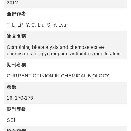
2012
全部作者
T. L. Li*, Y. C. Liu, S. Y. Lyu
論文名稱
Combining biocatalysis and chemoselective
chemistries for glycopeptide antibiotics modification
期刊名稱
CURRENT OPINION IN CHEMICAL BIOLOGY
卷數
16, 170-178
期刊等級
SCI