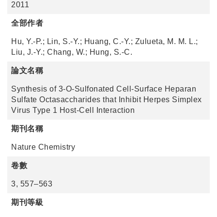
2011
全部作者
Hu, Y.-P.; Lin, S.-Y.; Huang, C.-Y.; Zulueta, M. M. L.;
Liu, J.-Y.; Chang, W.; Hung, S.-C.
論文名稱
Synthesis of 3-O-Sulfonated Cell-Surface Heparan
Sulfate Octasaccharides that Inhibit Herpes Simplex
Virus Type 1 Host-Cell Interaction
期刊名稱
Nature Chemistry
卷數
3, 557–563
期刊等級