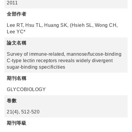
2011
全部作者
Lee RT, Hsu TL, Huang SK, (Hsieh SL, Wong CH,
Lee YC*
論文名稱
Survey of immune-related, mannose/fucose-binding
C-type lectin receptors reveals widely divergent
sugar-binding specificities
期刊名稱
GLYCOBIOLOGY
卷數
21(4), 512-520
期刊等級