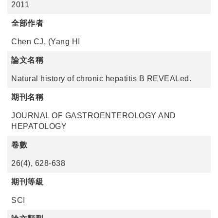
2011
全部作者
Chen CJ, (Yang HI
論文名稱
Natural history of chronic hepatitis B REVEALed.
期刊名稱
JOURNAL OF GASTROENTEROLOGY AND
HEPATOLOGY
卷數
26(4), 628-638
期刊等級
SCI