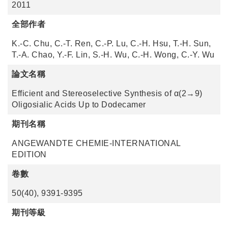
2011
全部作者
K.-C. Chu, C.-T. Ren, C.-P. Lu, C.-H. Hsu, T.-H. Sun,
T.-A. Chao, Y.-F. Lin, S.-H. Wu, C.-H. Wong, C.-Y. Wu
論文名稱
Efficient and Stereoselective Synthesis of α(2→9)
Oligosialic Acids Up to Dodecamer
期刊名稱
ANGEWANDTE CHEMIE-INTERNATIONAL
EDITION
卷數
50(40), 9391-9395
期刊等級