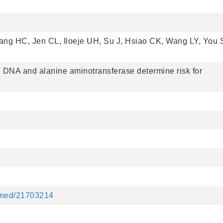
ng HC, Jen CL, Iloeje UH, Su J, Hsiao CK, Wang LY, You 
 DNA and alanine aminotransferase determine risk for
ubmed/21703214