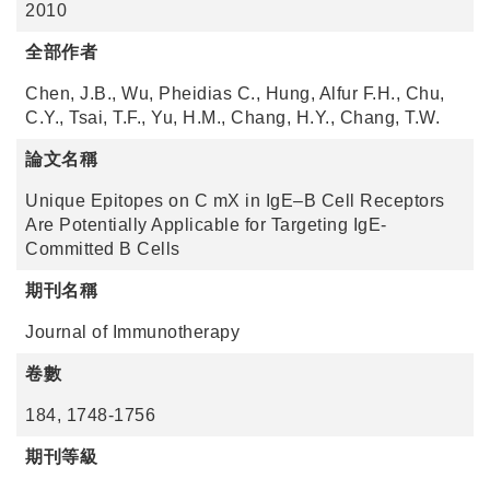
2010
全部作者
Chen, J.B., Wu, Pheidias C., Hung, Alfur F.H., Chu,
C.Y., Tsai, T.F., Yu, H.M., Chang, H.Y., Chang, T.W.
論文名稱
Unique Epitopes on C mX in IgE–B Cell Receptors
Are Potentially Applicable for Targeting IgE-
Committed B Cells
期刊名稱
Journal of Immunotherapy
卷數
184, 1748-1756
期刊等級