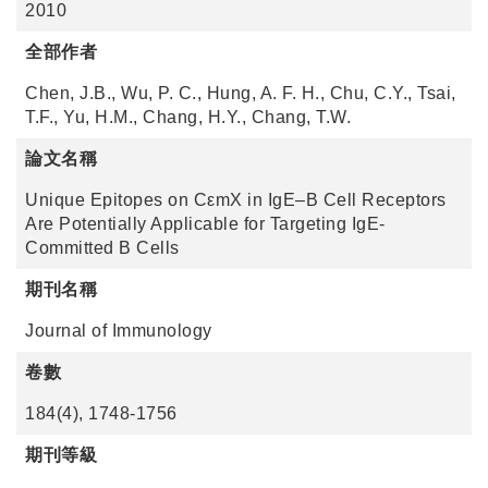
2010
全部作者
Chen, J.B., Wu, P. C., Hung, A. F. H., Chu, C.Y., Tsai,
T.F., Yu, H.M., Chang, H.Y., Chang, T.W.
論文名稱
Unique Epitopes on CεmX in IgE–B Cell Receptors
Are Potentially Applicable for Targeting IgE-
Committed B Cells
期刊名稱
Journal of Immunology
卷數
184(4), 1748-1756
期刊等級