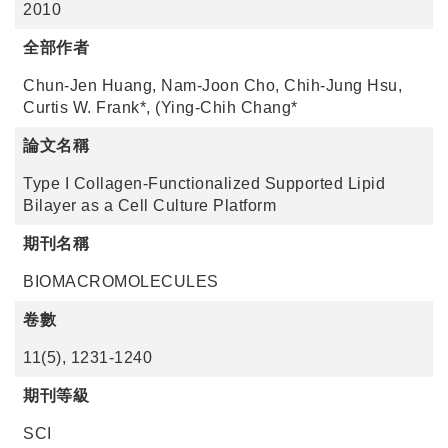
2010
全部作者
Chun-Jen Huang, Nam-Joon Cho, Chih-Jung Hsu,
Curtis W. Frank*, (Ying-Chih Chang*
論文名稱
Type I Collagen-Functionalized Supported Lipid
Bilayer as a Cell Culture Platform
期刊名稱
BIOMACROMOLECULES
卷數
11(5), 1231-1240
期刊等級
SCI