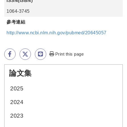
ISSN(ISBN)
1064-3745
參考連結
http://www.ncbi.nlm.nih.gov/pubmed/20645057
Print this page
論文集
:::
2025
2024
2023