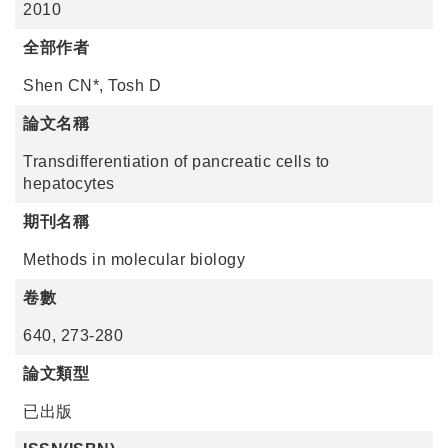
2010
全部作者
Shen CN*, Tosh D
論文名稱
Transdifferentiation of pancreatic cells to
hepatocytes
期刊名稱
Methods in molecular biology
卷數
640, 273-280
論文類型
已出版