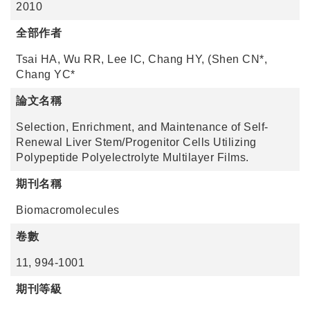
2010
全部作者
Tsai HA, Wu RR, Lee IC, Chang HY, (Shen CN*,
Chang YC*
論文名稱
Selection, Enrichment, and Maintenance of Self-
Renewal Liver Stem/Progenitor Cells Utilizing
Polypeptide Polyelectrolyte Multilayer Films.
期刊名稱
Biomacromolecules
卷數
11, 994-1001
期刊等級