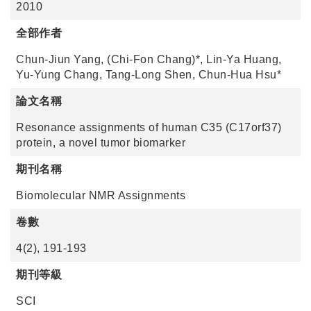
2010
全部作者
Chun-Jiun Yang, (Chi-Fon Chang)*, Lin-Ya Huang,
Yu-Yung Chang, Tang-Long Shen, Chun-Hua Hsu*
論文名稱
Resonance assignments of human C35 (C17orf37)
protein, a novel tumor biomarker
期刊名稱
Biomolecular NMR Assignments
卷數
4(2), 191-193
期刊等級
SCI