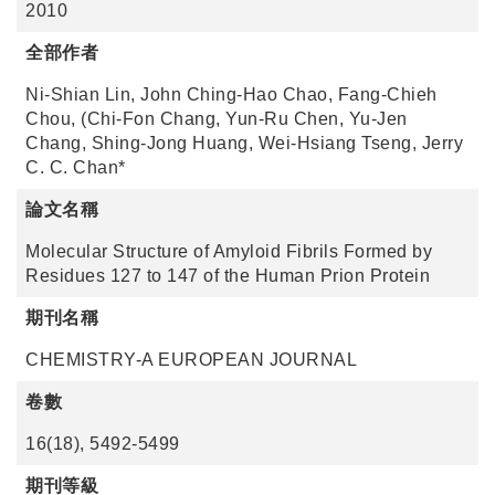
2010
全部作者
Ni-Shian Lin, John Ching-Hao Chao, Fang-Chieh
Chou, (Chi-Fon Chang, Yun-Ru Chen, Yu-Jen
Chang, Shing-Jong Huang, Wei-Hsiang Tseng, Jerry
C. C. Chan*
論文名稱
Molecular Structure of Amyloid Fibrils Formed by
Residues 127 to 147 of the Human Prion Protein
期刊名稱
CHEMISTRY-A EUROPEAN JOURNAL
卷數
16(18), 5492-5499
期刊等級