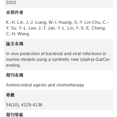
2010
全部作者
K.-H. Lin, J.-J. Liang, W.-I. Huang, S.-Y. Lin-Chu, C.-
Y. Su, Y.-L. Lee, J.-T. Jan, Y.-L. Lin, Y.-S. E. Cheng,
C.-H. Wong
論文名稱
In vivo protection of bacterial and viral infections in
murine models using a synthetic new {alpha}-GalCer
analog.
期刊名稱
Antimicrobial agents and chemotherapy
卷數
54(10), 4129-4136
期刊等級