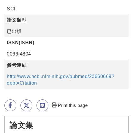
SCI
論文類型
已出版
ISSN(ISBN)
0066-4804
參考連結
http://www.ncbi.nlm.nih.gov/pubmed/20660669?
dopt=Citation
Print this page
論文集
:::