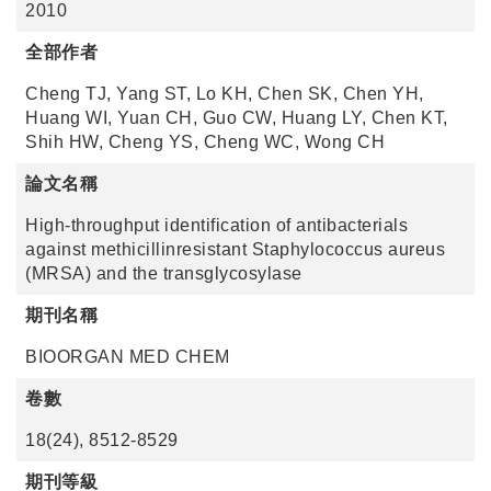
2010
全部作者
Cheng TJ, Yang ST, Lo KH, Chen SK, Chen YH,
Huang WI, Yuan CH, Guo CW, Huang LY, Chen KT,
Shih HW, Cheng YS, Cheng WC, Wong CH
論文名稱
High-throughput identification of antibacterials
against methicillinresistant Staphylococcus aureus
(MRSA) and the transglycosylase
期刊名稱
BIOORGAN MED CHEM
卷數
18(24), 8512-8529
期刊等級