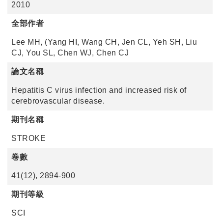
2010
全部作者
Lee MH, (Yang HI, Wang CH, Jen CL, Yeh SH, Liu
CJ, You SL, Chen WJ, Chen CJ
論文名稱
Hepatitis C virus infection and increased risk of
cerebrovascular disease.
期刊名稱
STROKE
卷數
41(12), 2894-900
期刊等級
SCI