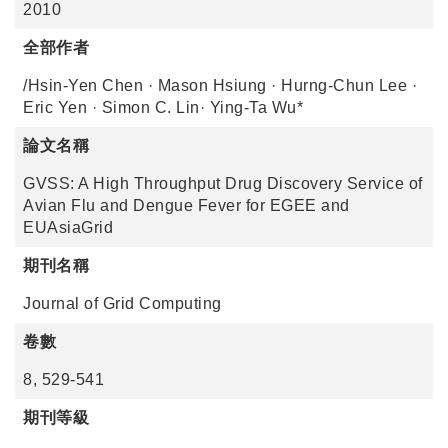
2010
全部作者
/Hsin-Yen Chen · Mason Hsiung · Hurng-Chun Lee ·
Eric Yen · Simon C. Lin· Ying-Ta Wu*
論文名稱
GVSS: A High Throughput Drug Discovery Service of
Avian Flu and Dengue Fever for EGEE and
EUAsiaGrid
期刊名稱
Journal of Grid Computing
卷數
8, 529-541
期刊等級