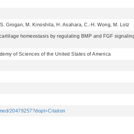
 S. Grogan, M. Kinoshita, H. Asahara, C.-H. Wong, M. Lotz
t cartilage homeostasis by regulating BMP and FGF signalin
demy of Sciences of the United States of America
bmed/20479257?dopt=Citation