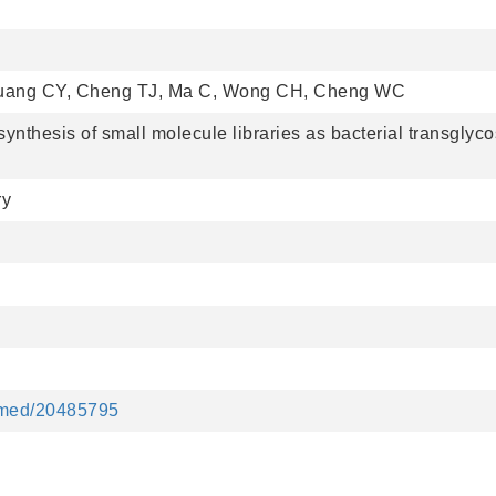
uang CY, Cheng TJ, Ma C, Wong CH, Cheng WC
nthesis of small molecule libraries as bacterial transglyc
ry
ubmed/20485795