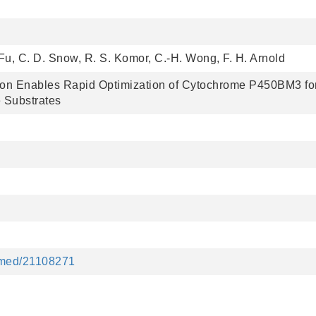
 Fu, C. D. Snow, R. S. Komor, C.-H. Wong, F. H. Arnold
tion Enables Rapid Optimization of Cytochrome P450BM3 fo
e Substrates
ubmed/21108271