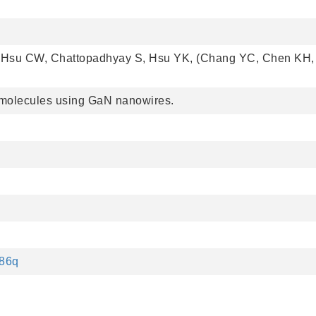
 Hsu CW, Chattopadhyay S, Hsu YK, (Chang YC, Chen KH
 molecules using GaN nanowires.
986q