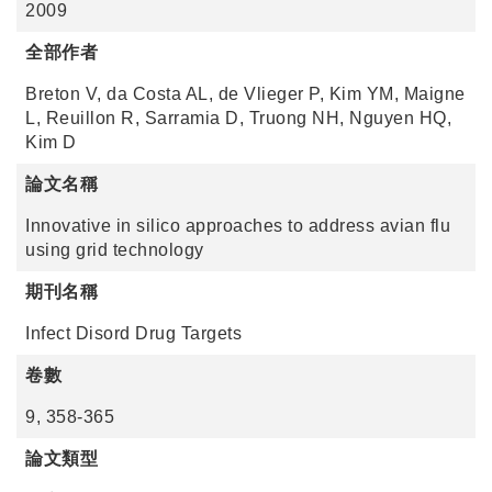
2009
全部作者
Breton V, da Costa AL, de Vlieger P, Kim YM, Maigne
L, Reuillon R, Sarramia D, Truong NH, Nguyen HQ,
Kim D
論文名稱
Innovative in silico approaches to address avian flu
using grid technology
期刊名稱
Infect Disord Drug Targets
卷數
9, 358-365
論文類型