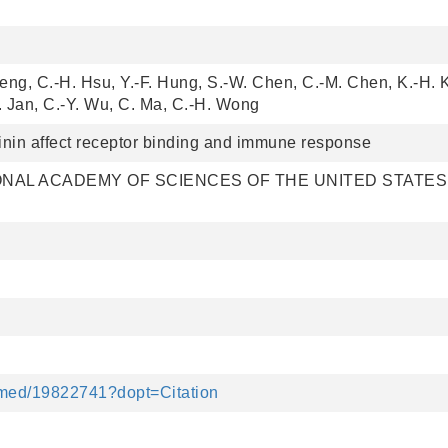
seng, C.-H. Hsu, Y.-F. Hung, S.-W. Chen, C.-M. Chen, K.-H. 
T. Jan, C.-Y. Wu, C. Ma, C.-H. Wong
nin affect receptor binding and immune response
NAL ACADEMY OF SCIENCES OF THE UNITED STATES
bmed/19822741?dopt=Citation