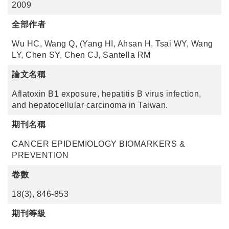
2009
全部作者
Wu HC, Wang Q, (Yang HI, Ahsan H, Tsai WY, Wang
LY, Chen SY, Chen CJ, Santella RM
論文名稱
Aflatoxin B1 exposure, hepatitis B virus infection,
and hepatocellular carcinoma in Taiwan.
期刊名稱
CANCER EPIDEMIOLOGY BIOMARKERS &
PREVENTION
卷數
18(3), 846-853
期刊等級