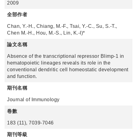
2009
全部作者
Chan, Y.-H., Chiang, M.-F., Tsai, Y.-C., Su, S.-T.,
Chen M.-H., Hou, M.-S., Lin, K.-I)*
論文名稱
Absence of the transcriptional repressor Blimp-1 in
hematopoietic lineages reveals its role in the
conventional dendritic cell homeostatic development
and function.
期刊名稱
Journal of Immunology
卷數
183 (11), 7039-7046
期刊等級