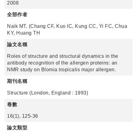
2008
全部作者
Naik MT, (Chang CF, Kuo IC, Kung CC, Yi FC, Chua
KY, Huang TH
論文名稱
Roles of structure and structural dynamics in the
antibody recognition of the allergen proteins: an
NMR study on Blomia tropicalis major allergen.
期刊名稱
Structure (London, England : 1993)
卷數
16(1), 125-36
論文類型