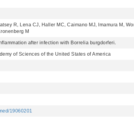
 Patsey R, Lena CJ, Haller MC, Caimano MJ, Imamura M, W
 Kronenberg M
nflammation after infection with Borrelia burgdorferi.
demy of Sciences of the United States of America
ubmed/19060201