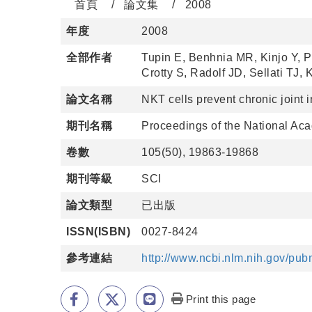
首頁
論文集
2008
年度
2008
全部作者
Tupin E, Benhnia MR, Kinjo Y,
Crotty S, Radolf JD, Sellati TJ,
論文名稱
NKT cells prevent chronic joint i
期刊名稱
Proceedings of the National Aca
卷數
105(50), 19863-19868
期刊等級
SCI
論文類型
已出版
ISSN(ISBN)
0027-8424
參考連結
http://www.ncbi.nlm.nih.gov/p
Print this page