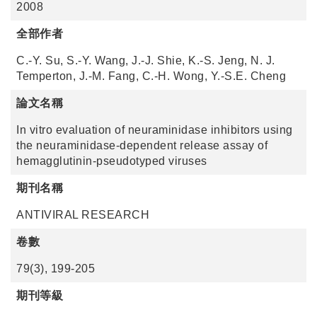
2008
全部作者
C.-Y. Su, S.-Y. Wang, J.-J. Shie, K.-S. Jeng, N. J.
Temperton, J.-M. Fang, C.-H. Wong, Y.-S.E. Cheng
論文名稱
In vitro evaluation of neuraminidase inhibitors using
the neuraminidase-dependent release assay of
hemagglutinin-pseudotyped viruses
期刊名稱
ANTIVIRAL RESEARCH
卷數
79(3), 199-205
期刊等級