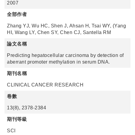
2007
全部作者
Zhang YJ, Wu HC, Shen J, Ahsan H, Tsai WY, (Yang
HI, Wang LY, Chen SY, Chen CJ, Santella RM
論文名稱
Predicting hepatocellular carcinoma by detection of
aberrant promoter methylation in serum DNA.
期刊名稱
CLINICAL CANCER RESEARCH
卷數
13(8), 2378-2384
期刊等級
SCI