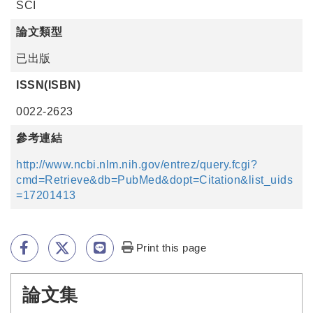
SCI
論文類型
已出版
ISSN(ISBN)
0022-2623
參考連結
http://www.ncbi.nlm.nih.gov/entrez/query.fcgi?
cmd=Retrieve&db=PubMed&dopt=Citation&list_uids
=17201413
Print this page
論文集
:::