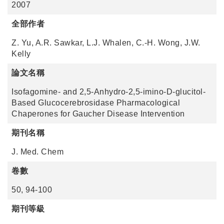
2007
全部作者
Z. Yu, A.R. Sawkar, L.J. Whalen, C.-H. Wong, J.W.
Kelly
論文名稱
Isofagomine- and 2,5-Anhydro-2,5-imino-D-glucitol-
Based Glucocerebrosidase Pharmacological
Chaperones for Gaucher Disease Intervention
期刊名稱
J. Med. Chem
卷數
50, 94-100
期刊等級