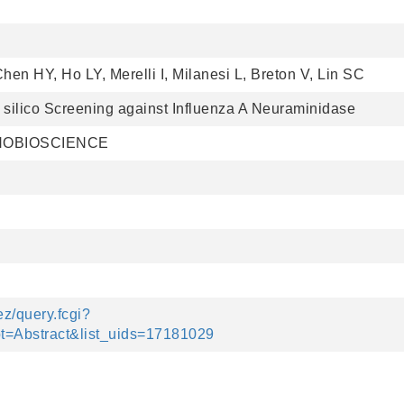
en HY, Ho LY, Merelli I, Milanesi L, Breton V, Lin SC
 silico Screening against Influenza A Neuraminidase
NOBIOSCIENCE
ez/query.fcgi?
=Abstract&list_uids=17181029