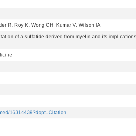
lder R, Roy K, Wong CH, Kumar V, Wilson IA
ation of a sulfatide derived from myelin and its implications
dicine
bmed/16314439?dopt=Citation