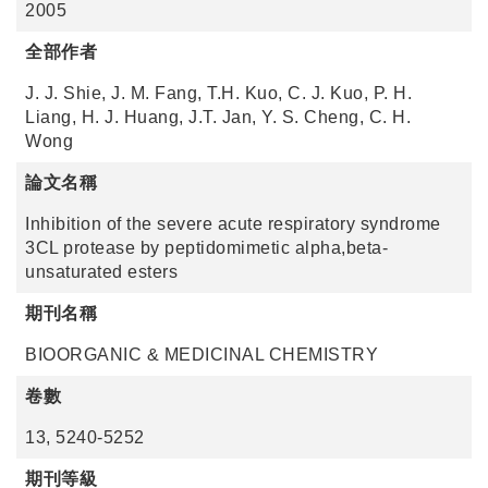
2005
全部作者
J. J. Shie, J. M. Fang, T.H. Kuo, C. J. Kuo, P. H.
Liang, H. J. Huang, J.T. Jan, Y. S. Cheng, C. H.
Wong
論文名稱
Inhibition of the severe acute respiratory syndrome
3CL protease by peptidomimetic alpha,beta-
unsaturated esters
期刊名稱
BIOORGANIC & MEDICINAL CHEMISTRY
卷數
13, 5240-5252
期刊等級