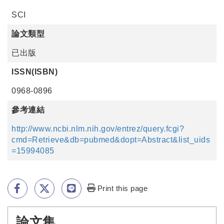
SCI
論文類型
已出版
ISSN(ISBN)
0968-0896
參考連結
http://www.ncbi.nlm.nih.gov/entrez/query.fcgi?
cmd=Retrieve&db=pubmed&dopt=Abstract&list_uids
=15994085
Print this page
論文集
:::