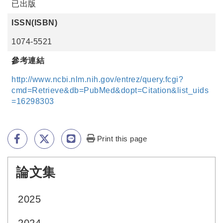
已出版
ISSN(ISBN)
1074-5521
參考連結
http://www.ncbi.nlm.nih.gov/entrez/query.fcgi?
cmd=Retrieve&db=PubMed&dopt=Citation&list_uids
=16298303
Print this page
論文集
:::
2025