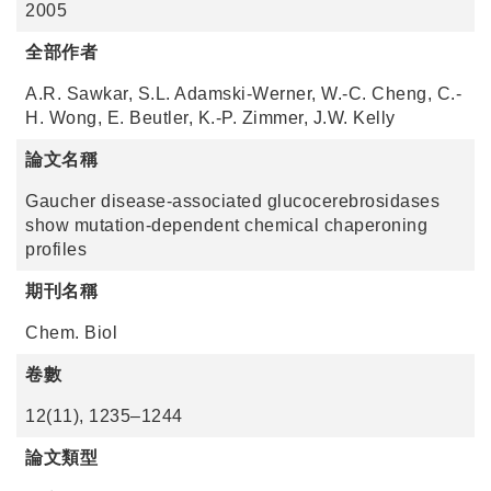
2005
全部作者
A.R. Sawkar, S.L. Adamski-Werner, W.-C. Cheng, C.-
H. Wong, E. Beutler, K.-P. Zimmer, J.W. Kelly
論文名稱
Gaucher disease-associated glucocerebrosidases
show mutation-dependent chemical chaperoning
profiles
期刊名稱
Chem. Biol
卷數
12(11), 1235–1244
論文類型