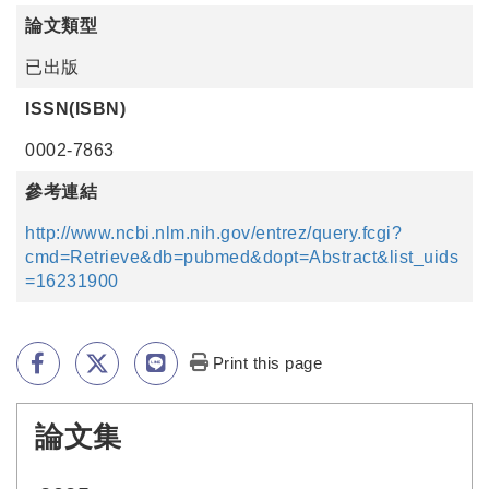
論文類型
已出版
ISSN(ISBN)
0002-7863
參考連結
http://www.ncbi.nlm.nih.gov/entrez/query.fcgi?
cmd=Retrieve&db=pubmed&dopt=Abstract&list_uids
=16231900
Print this page
論文集
:::