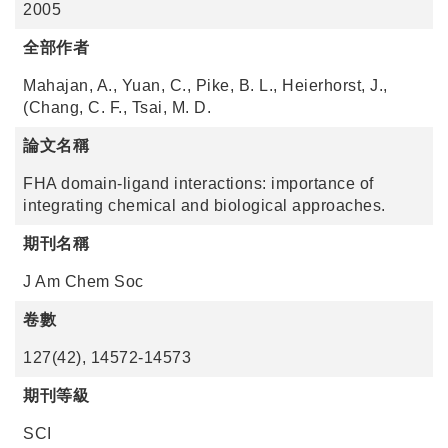
2005
全部作者
Mahajan, A., Yuan, C., Pike, B. L., Heierhorst, J.,
(Chang, C. F., Tsai, M. D.
論文名稱
FHA domain-ligand interactions: importance of
integrating chemical and biological approaches.
期刊名稱
J Am Chem Soc
卷數
127(42), 14572-14573
期刊等級
SCI