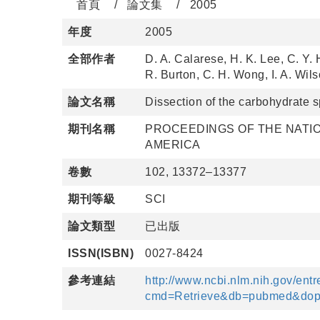
首頁
論文集
2005
年度
2005
全部作者
D. A. Calarese, H. K. Lee, C. Y. 
R. Burton, C. H. Wong, I. A. Wil
論文名稱
Dissection of the carbohydrate s
期刊名稱
PROCEEDINGS OF THE NATIO
AMERICA
卷數
102, 13372–13377
期刊等級
SCI
論文類型
已出版
ISSN(ISBN)
0027-8424
參考連結
http://www.ncbi.nlm.nih.gov/entr
cmd=Retrieve&db=pubmed&dopt