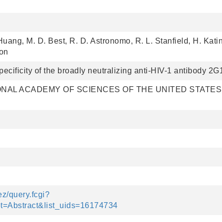
Huang, M. D. Best, R. D. Astronomo, R. L. Stanfield, H. Katin
son
pecificity of the broadly neutralizing anti-HIV-1 antibody 2G
NAL ACADEMY OF SCIENCES OF THE UNITED STATES
ez/query.fcgi?
=Abstract&list_uids=16174734