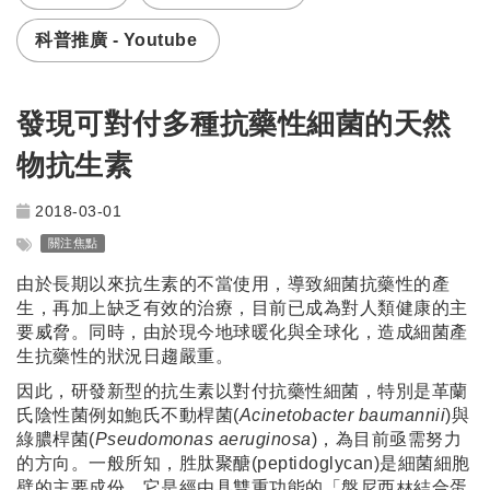
科普推廣 - Youtube
發現可對付多種抗藥性細菌的天然
物抗生素
2018-03-01
關注焦點
由於長期以來抗生素的不當使用，導致細菌抗藥性的產
生，再加上缺乏有效的治療，目前已成為對人類健康的主
要威脅。同時，由於現今地球暖化與全球化，造成細菌產
生抗藥性的狀況日趨嚴重。
因此，研發新型的抗生素以對付抗藥性細菌，特別是革蘭
氏陰性菌例如鮑氏不動桿菌(
Acinetobacter baumannii
)與
綠膿桿菌(
Pseudomonas aeruginosa
)，為目前亟需努力
的方向。一般所知，胜肽聚醣(peptidoglycan)是細菌細胞
壁的主要成份，它是經由具雙重功能的「盤尼西林結合蛋