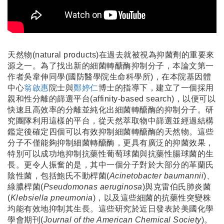
天然物(natural products)在過去就被視為抑菌劑的重要來
源之一。為了找出新的細菌轉醣酶抑制分子，本論文第一
作者吳韋伸同學(國防醫學院生命科學所)，在本院基因體
中心
翁啟惠
院士與
鄭婷仁
博士的指導下，建立了一個採用
親和性分離的篩選平台(affinity-based search)，以便可以
快速且高效率的分離並純化出細菌轉醣酶的抑制分子。研
究團隊利用這樣的平台，從天然萃取物中篩選並經過結構
鑑定後確定四個可以有效抑制細菌轉醣酶的天然物。這些
分子不僅能夠抑制細菌轉醣酶，更具有廣泛的抑菌效果，
特別可以成功地抑制抗藥性葡萄球菌與抗藥性腸球菌的生
長。更令人振奮的是，其中一個分子對於大部分的革蘭氏
陰性菌，包括鮑氏不動桿菌(
Acinetobacter baumannii
)、
綠膿桿菌(
Pseudomonas aeruginosa
)與克雷伯氏肺炎菌
(
Klebsiella pneumonia
)，以及這些細菌的抗藥性突變株
均能有效地抑制其生長。這些研究於近日發表於美國化學
學會期刊(
Journal of the American Chemical Society
)。