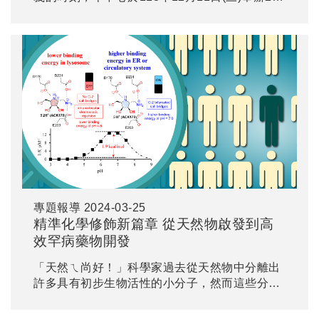
週年慶祝活動。感謝歷屆中心成員、合作夥伴及
各界貴賓的參與，共同見證中心的成長與茁壯。
專題報導
2024-03-25
精準化學修飾新篇章 從天然物啟發到高
效罕病藥物開發
「天然ㄟ尚好！」科學家過去從天然物中分離出
許多具有初步生物活性的小分子，然而這些分子
往往需要透過化學改良和修飾（chemical
modification）方能發揮其潛力。本中心鄭偉杰