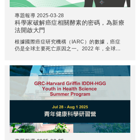
專題報導
2025-03-28
科學家破解癌症相關酵素的密碼，為新療
法開啟大門
根據國際癌症研究機構（IARC）的數據，癌症
仍是全球主要死亡原因之一。2022 年，全球估
計有 2000 萬例新發病例與 970 萬例死亡。近
期，兩項刊登於《美國化學學會期刊》的新研
究，深入探討了與癌症息息相關的人類 β-1,3-半
乳糖基轉移酵素 5（β3GalT5）。