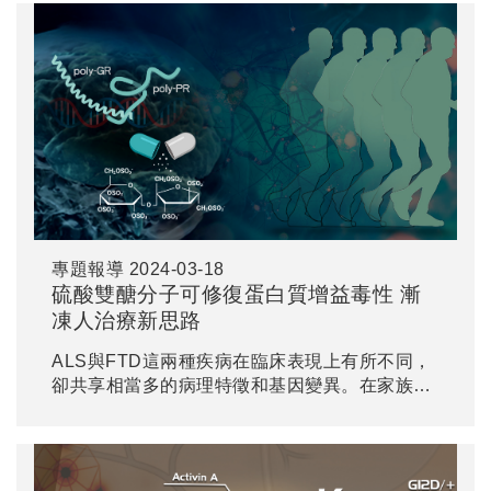
實驗室經由精準化學修飾策略，優化分子結構，
發現一種新型藥理伴護小分子...
專題報導
2024-03-18
硫酸雙醣分子可修復蛋白質增益毒性 漸
凍人治療新思路
ALS與FTD這兩種疾病在臨床表現上有所不同，
卻共享相當多的病理特徵和基因變異。在家族性
遺傳患者上，這兩種疾病最常見的基因突變皆來
自位於C9ORF72基因非編碼區域中DNA重複擴
增GGGGCC (G4C2) 序列的突變，容易觸發「非
傳統ATG啟動子」（non-ATG-initiated