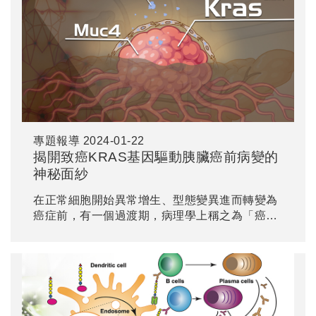
translation）的蛋白轉譯機制（RAN）作用...
專題報導
2024-01-22
揭開致癌KRAS基因驅動胰臟癌前病變的
神秘面紗
在正常細胞開始異常增生、型態變異進而轉變為
癌症前，有一個過渡期，病理學上稱之為「癌前
病變」，而胰臟上皮內瘤（以下簡稱PanIN）是
胰臟癌中最常見也是最早形成的癌前病變。