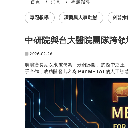
首頁
消息
專題報導
:::
專題報導
獲獎與人事動態
科普推廣 
中研院與台大醫院團隊跨領域
2026-02-26
胰臟癌長期以來被視為「最難診斷」的癌中之王，
PanMETAI
手合作，成功開發出名為
的人工智