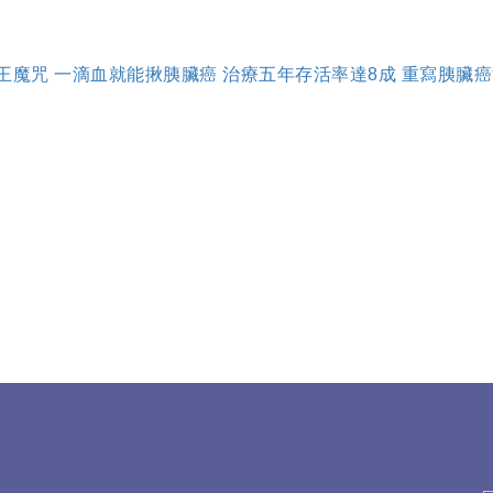
解癌王魔咒 一滴血就能揪胰臟癌 治療五年存活率達8成 重寫胰臟