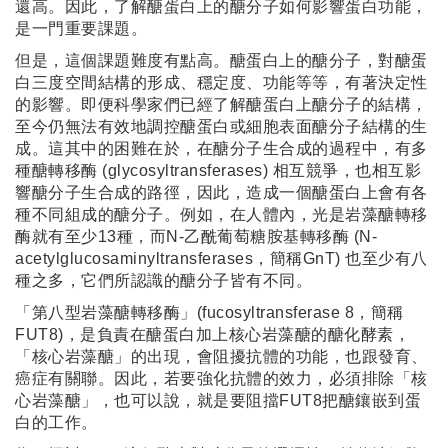
還高。因此，了解醣蛋白上的醣分子如何影響蛋白功能，
是一門重要課題。
但是，這個課題難度有點高。醣蛋白上的醣分子，對醣蛋
白三度空間結構的形成、穩定度、功能等等，有著決定性
的影響。即便科學家們已經了解醣蛋白上醣分子的結構，
至今仍無法有效地調控醣蛋白或細胞表面醣分子結構的生
成。這其中的困難在於，在醣分子生合成的過程中，有多
種醣轉移酶 (glycosyltransferases) 相互競爭，也相互影
響醣分子生合成的路徑，因此，造成一個醣蛋白上會有各
種不同組成的醣分子。例如，在人體內，光是岩藻醣轉移
酶就有至少13種，而N-乙酰葡萄糖胺基轉移酶 (N-
acetylglucosaminyltransferases，簡稱GnT) 也至少有八
種之多，它們所認識的醣分子皆有不同。
「第八型岩藻醣轉移酶」(fucosyltransferase 8，簡稱
FUT8)，是負責在醣蛋白加上核心岩藻醣的醣化酵素，
「核心岩藻醣」的出現，會阻擾抗體的功能，也跟發育、
癌症有關聯。因此，若要強化抗體的效力，必須排除「核
心岩藻醣」，也可以說，就是要阻擋FUT8把醣鑲嵌到蛋
白的工作。