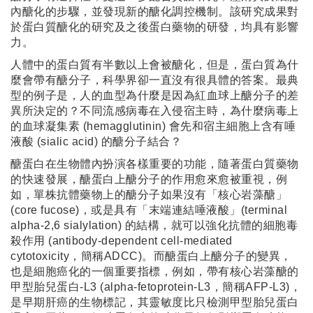
內醣化的步驟，並發現新的醣化調控機制。該研究成果對
於蛋白質醣化的研究及之後蛋白藥物的研發，均具有影響
力。
人體中的蛋白質有半數以上會被醣化，但是，蛋白質為什
麼會帶有醣分子，科學界卻一直沒有很具體的答案。最典
型的例子是，人的血型為什麼是因為紅血球上醣分子的差
異所決定的？不同流感病毒在入侵宿主時，為什麼病毒上
的血球凝集素 (hemagglutinin) 會先和宿主細胞上含有唾
液酸 (sialic acid) 的醣分子結合？
醣蛋白在生物體內扮演各樣重要的功能，隨著蛋白質藥物
的快速發展，醣蛋白上醣分子的作用愈來愈被重視，例
如，單株抗體藥物上的醣分子如果沒有「核心岩藻醣」
(core fucose)，或是具有「末端連結唾液酸」(terminal
alpha-2,6 sialylation) 的結構，就可以強化抗體的細胞毒
殺作用 (antibody-dependent cell-mediated
cytotoxicity，簡稱ADCC)。而醣蛋白上醣分子的變異，
也是細胞癌化的一個重要指標，例如，帶有核心岩藻醣的
甲型胎兒蛋白-L3 (alpha-fetoprotein-L3，簡稱AFP-L3)，
是早期肝癌的生物標記，其靈敏度比只檢測甲型胎兒蛋白