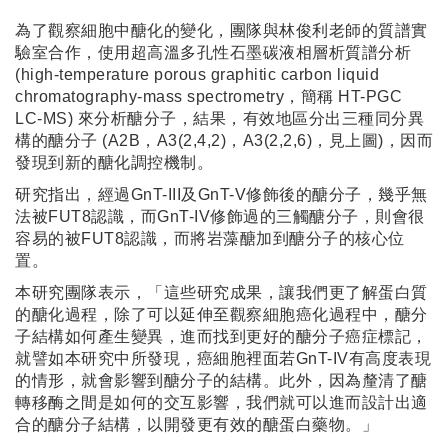
為了觀察細胞中醣化的變化，團隊與林俊利老師的質譜實
驗室合作，使用超高溫多孔性石墨碳液相層析質譜分析
(high-temperature porous graphitic carbon liquid
chromatography-mass spectrometry，簡稱 HT-PGC
LC-MS) 來分析醣分子，結果，有效地區分出三種同分異
構的醣分子 (A2B，A3(2,4,2)，A3(2,2,6)，見上圖)，因而
發現到新的醣化調控機制。
研究指出，經過GnT-III及GnT-V修飾後的醣分子，幾乎無
法被FUT8認識，而GnT-IV修飾過的三觸醣分子，則會很
容易的被FUT8認識，而將岩藻醣加到醣分子的核心位
置。
本研究團隊表示，「這些研究成果，讓我們更了解蛋白質
的醣化過程，除了可以延伸至觀察細胞癌化過程中，醣分
子結構如何產生變異，進而找到更好的醣分子癌症標記，
就譬如本研究中所發現，癌細胞裡面若GnT-IV有高度表現
的情形，就會影響到醣分子的結構。此外，因為釐清了醣
轉移酶之間是如何的交互影響，我們就可以進而設計出適
合的醣分子結構，以開發更有效的醣蛋白藥物。」