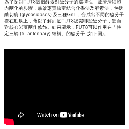
為了探討FUT8這個酵素對醣分子的選擇性，並釐清細胞
內醣化的步驟，翁啟惠實驗室結合化學法及酵素法，包括
醣切酶 (glycosidases) 及三種GnT，合成出不同的醣分子
接在胜肽上，藉以了解到底FUT8認識哪些醣分子，進而
對核心岩藻醣作修飾。結果顯示，FUT8可以作用在「特
定三觸 (tri-antennary) 結構」的醣分子 (如下圖)。