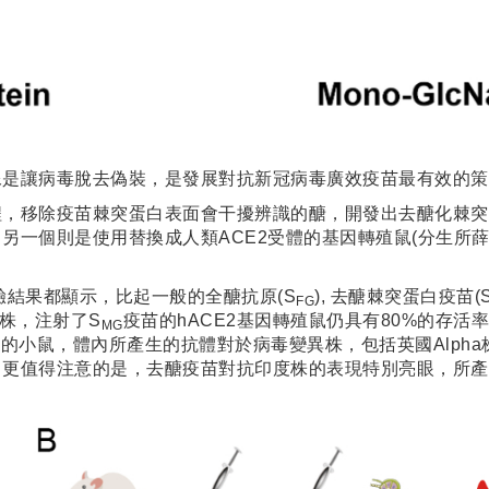
像是讓病毒脫去偽裝，是發展對抗新冠病毒廣效疫苗最有效的策
，移除疫苗棘突蛋白表面會干擾辨識的醣，開發出去醣化棘突
另一個則是使用替換成人類ACE2受體的基因轉殖鼠(分生所
驗結果都顯示，比起一般的全醣抗原(S
), 去醣棘突蛋白疫苗(
FG
變異株，注射了S
疫苗的hACE2基因轉殖鼠仍具有80%的存活
MG
的小鼠，體內所產生的抗體對於病毒變異株，包括英國Alpha株、
更值得注意的是，去醣疫苗對抗印度株的表現特別亮眼，所產