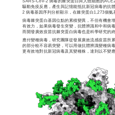
SARS-CoV-2 病毒的棘突蛋白與人體細胞
驅動免疫反應，產生與記憶能抵抗新冠病毒的抗體，增
2 病毒基因序列分析顯示，在棘突蛋白1,273個
病毒棘突蛋白基因位點的累積變異，不但有機會
有效力，如果病毒發生突變，抗體辨識和中和病
而開發廣效疫苗抗棘突蛋白病毒也是科學研究的
應付變種病毒，研究團隊從發展廣效流感疫苗所
的部分較不容易突變，可以用做抗體辨識變種病
更有效地對抗新冠病毒及其變種株，達到以不變