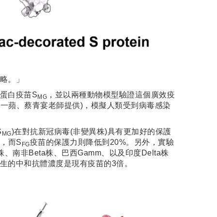
略。」
蛋白疫苗S
，並以兩種動物模型驗證這個廣效疫
MG
薛一蘋、蔡青宴老師提供)，模擬人類受到病毒感染
S
)在對抗新冠病毒(非變異株)具有更加好的保護
MG
率，而S
疫苗的保護力則降低到20%。另外，實驗
FG
南非Beta株、巴西Gamm、以及印度Delta株
生的中和抗體濃度是現有疫苗的3倍。