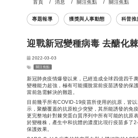
首頁
消息
關注焦點
關注焦點
:::
專題報導
獲獎與人事動態
科普推廣 
迎戰新冠變種病毒 去醣化
2022-03-03
關注焦點
新冠肺炎疫情爆發以來，已經造成全球四億四千萬人確
變種能力超強，極有可能擺脫當前疫苗誘發的保
當前急需解決的難題。
目前幾乎所有COVID-19疫苗所使用的抗原
示，聚醣覆蓋的抗原較少突變，其所能誘發的免疫反應極具開發
更完整地針對棘突蛋白質序列中所有可能的抗原
於變種株，產生中和抗體的濃度比現行疫苗多了2-3
保護效果。