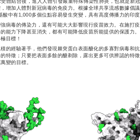
的ACE2受體結合後，進入人體引發嚴重特殊傳染性肺炎，也就是
加人體對新冠病毒的免疫力。根據全球共享流感數據倡議組織(GI
氨基酸中有1,000多個位點容易發生突變，具有高度傳播力的印度
增強病毒的傳染力，還有可能大大影響現行疫苗效力。在施打疫
毒的能力下降甚至消失，都有可能降低疫苗所能提供的保護力。
終極目標！
累積的經驗著手，他們發現棘突蛋白表面醣化的多寡對病毒和抗
毒的特徵；只要把表面多餘的醣剃除，露出更多可供辨認的特徵
應萬變的目標。