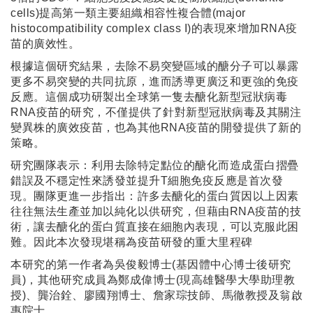
cells)提高第一類主要組織相容性複合體(major
histocompatibility complex class I)的表現來增加RNA疫
苗的廣效性。
根據這個研究結果，去除不易突變區域的醣分子可以暴露
更多不易突變的共同抗原，進而誘導更廣泛和更強的免疫
反應。這個成功研製出全球第一隻去醣化新型冠狀病毒
RNA疫苗的研究，不僅提供了針對新型冠狀病毒及其關注
變異株的廣效疫苗，也為其他RNA疫苗的開發提供了新的
策略。
研究團隊表示：利用去除特定點位的醣化而造成蛋白摺疊
錯誤及不穩定性來誘發並提升T細胞免疫反應是首次發
現。團隊更進一步指出：許多去醣化的蛋白質因以上因素
往往無法生產並加以純化以供研究，但藉由RNA疫苗的技
術，讓去醣化的蛋白質直接在細胞內表現，可以克服此困
難。因此本次發現堪稱為疫苗研發的重大里程碑
本研究的第一作者為吳俊毅博士(基因體中心博士後研究
員)，其他研究成員為鄭成偉博士(現高雄醫學大學助理教
授)、龔治銓、廖國翔博士、詹家琮技師、馬徹教授及翁啟
惠院士。