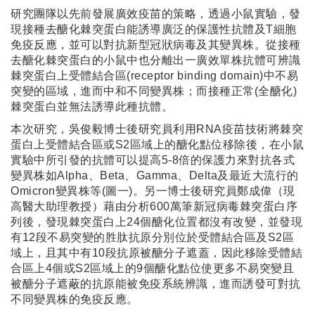
研究團隊以先前發展廣效疫苗的策略，透過小鼠實驗，發
現接種去醣化棘突蛋白能誘導廣泛的保護性抗體及T細胞
免疫反應，並可以對抗新型冠狀病毒及其變異株。從接種
去醣化棘突蛋白的小鼠中也分離出一廣效單株抗體可辨識
棘突蛋白上受體結合區(receptor binding domain)中不易
突變的區域，進而中和不同變異株；而接種正常(全醣化)
棘突蛋白並無法誘導此種抗體。
本次研究，吳俊毅博士後研究員利用RNA疫苗技術將棘突
蛋白上受體結合區或S2區域上的醣化點位移除後，在小鼠
實驗中所引發的抗體可以提高5-8倍的保護力來對抗各式
變異株如Alpha、Beta、Gamma、Delta及最近大流行的
Omicron變異株等(圖一)。另一博士後研究員鄭成偉（現
高醫大助理教授）藉由分析600萬筆新冠病毒棘突蛋白序
列後，發現棘突蛋白上24個醣化位置都沒有改變，並發現
有12段不易突變的胜肽抗原分別位於受體結合區及S2區
域上，且其中有10段抗原被醣分子遮蓋，因此移除受體結
合區上4個或S2區域上的9個醣化點位使更多不易突變且
被醣分子遮蔽的抗原能被免疫系統辨識，進而誘發可對抗
不同變異株的免疫反應。