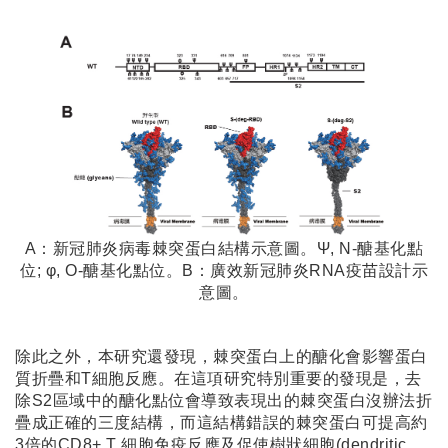
A：新冠肺炎病毒棘突蛋白結構示意圖。Ψ, N-醣基化點
位; φ, O-醣基化點位。B：廣效新冠肺炎RNA疫苗設計示
意圖。
除此之外，本研究還發現，棘突蛋白上的醣化會影響蛋白
質折疊和T細胞反應。在這項研究特別重要的發現是，去
除S2區域中的醣化點位會導致表現出的棘突蛋白沒辦法折
疊成正確的三度結構，而這結構錯誤的棘突蛋白可提高約
3倍的CD8+ T 細胞免疫反應及促使樹狀細胞(dendritic