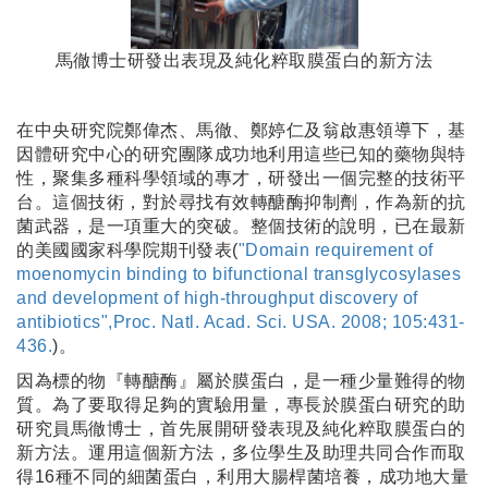
馬徹博士研發出表現及純化粹取膜蛋白的新方法
在中央研究院鄭偉杰、馬徹、鄭婷仁及翁啟惠領導下，基
因體研究中心的研究團隊成功地利用這些已知的藥物與特
性，聚集多種科學領域的專才，研發出一個完整的技術平
台。這個技術，對於尋找有效轉醣酶抑制劑，作為新的抗
菌武器，是一項重大的突破。整個技術的說明，已在最新
的美國國家科學院期刊發表(
"Domain requirement of
moenomycin binding to bifunctional transglycosylases
and development of high-throughput discovery of
antibiotics",Proc. Natl. Acad. Sci. USA. 2008; 105:431-
436.
)。
因為標的物『轉醣酶』屬於膜蛋白，是一種少量難得的物
質。為了要取得足夠的實驗用量，專長於膜蛋白研究的助
研究員馬徹博士，首先展開研發表現及純化粹取膜蛋白的
新方法。運用這個新方法，多位學生及助理共同合作而取
得16種不同的細菌蛋白，利用大腸桿菌培養，成功地大量