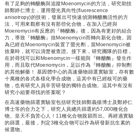
有了足夠的轉醣酶與追蹤Moenomycin的方法，研究助技
師鄭婷仁博士，運用螢光異向性(fluorescence
anisotropy)的技術，發展出可快速偵測轉醣酶活性的方
法，可用來觀察有沒有那些化合物，在加入已經與
Moenomycin有反應的『轉醣酶』後，因為有更好的結合
力，導致『轉醣酶』捨Moenomycin而轉向新化合物。因
為已經在Moenomycin裝置了螢光劑，當Moenomycin被
捨棄時，就可以清楚被查證。接下來，研究團隊的目標，
在於尋找可以和Moenomycin一樣能與『轉醣酶』發生作
用，而且取代Moenomycin，足以作為『轉醣酶』抑制劑
的其他解藥！ 基因體中心的高速藥物篩選實驗室，存有數
十萬種的各式各樣化學合成物，這其中有已經核可的藥
物，也有研究人員辛苦研發的獨特合成物。這其中有沒有
研究小組要尋找的答案呢？
在高速藥物篩選實驗室包括研究技師鄭義循博士及鄭婷仁
博士等的合力之下，研究人員總共篩選約57,000種化合
物。皇天不負苦心人！11種化合物脫穎而出。再經過實驗
的篩選，最後，判定3種化合物可以作為研發新抗生素的
候選物。