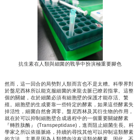
抗生素在人類與細菌的戰爭中扮演極重要腳色
然而，這一回合的局勢對人類而言也不是太糟。科學界對
於盤尼西林所以能克服細菌的來龍去脈已瞭若指掌。這整
個的關鍵，在於細菌必須有細胞壁的保護才能存活、繁
殖。細胞壁的生成要靠一些特定的酵素，如果這些酵素失
掉活性，細菌自然會凋零。盤尼西林及其衍生物的作用，
就在於可以抑制細胞壁合成過程中的一個重要關鍵酵素
『轉胜肽酶』 (Transpeptidase)，進而阻止細菌生長。科
學家之所以依循脈絡，持續的尋找其他可以抑制這類酵素
的方法，主要是因為人類體內沒有這類的酵素，因此，不