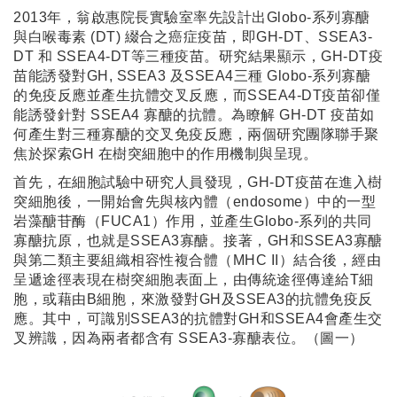
2013年，翁啟惠院長實驗室率先設計出Globo-系列寡醣
與白喉毒素 (DT) 綴合之癌症疫苗，即GH-DT、SSEA3-
DT 和 SSEA4-DT等三種疫苗。研究結果顯示，GH-DT疫
苗能誘發對GH, SSEA3 及SSEA4三種 Globo-系列寡醣
的免疫反應並產生抗體交叉反應，而SSEA4-DT疫苗卻僅
能誘發針對 SSEA4 寡醣的抗體。為瞭解 GH-DT 疫苗如
何產生對三種寡醣的交叉免疫反應，兩個研究團隊聯手聚
焦於探索GH 在樹突細胞中的作用機制與呈現。
首先，在細胞試驗中研究人員發現，GH-DT疫苗在進入樹
突細胞後，一開始會先與核內體（endosome）中的一型
岩藻醣苷酶（FUCA1）作用，並產生Globo-系列的共同
寡醣抗原，也就是SSEA3寡醣。接著，GH和SSEA3寡醣
與第二類主要組織相容性複合體（MHC II）結合後，經由
呈遞途徑表現在樹突細胞表面上，由傳統途徑傳達給T細
胞，或藉由B細胞，來激發對GH及SSEA3的抗體免疫反
應。其中，可識別SSEA3的抗體對GH和SSEA4會產生交
叉辨識，因為兩者都含有 SSEA3-寡醣表位。（圖一）