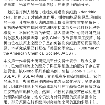
逐漸將目光放在另一個新選項：癌細胞上的醣分子。
一般疫苗打到人體後，往往先經過樹突細胞（dendritic
cell，簡稱DC）才能產生作用。樹突細胞是抗原呈現細胞
的一種，其在免疫反應的啟動上扮演著非常重要的角色，
多數的研究亦在探討樹突細胞剪切蛋白及呈現胜肽片段等
機制上。不同於先前的研究，基因體研究中心特聘研究員
翁啟惠及林國儀團隊，針對Globo-系列寡醣癌症疫苗，解
析出位在抗原上之醣分子是如何被樹突細胞剪切而呈現抗
原。本研究成果已刊登在「美國化學會誌」（Journal of
the American Chemical Society, JACS）。
本文第一作者博士後研究員王仕文博士表示，現今文獻
中，已知癌細胞上的醣分子與正常細胞上的醣分子存在著
差異性。以Globo 系列寡醣為例，包括 Globo-H (GH)、
SSEA3 和 SSEA4寡醣，會表現在多種癌症細胞上。它們
的表現量，與腫瘤細胞的轉移能力及惡化程度，呈現正相
關，因此癌細胞上的寡醣成為設計癌症醣類免疫療法或癌
症疫苗的重點標的物。然而，相較於多醣疫苗已成功應用
於預防細菌感染，迄今仍沒有針對寡醣的疫苗被批准使
用。部分原因在於寡醣與樹突細胞之間的互動多屬未知。