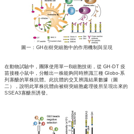
圖一：GH在樹突細胞中的作用機制與呈現
在動物試驗中，團隊使用單一B細胞技術，從 GH-DT 疫
苗接種小鼠中，分離出一株能夠同時辨識三種 Globo-系
列寡醣的單株抗體。此抗體的交叉辨識結果數據（圖
二），說明此單株抗體由被樹突細胞處理後所呈現出來的
SSEA3寡醣所誘發。