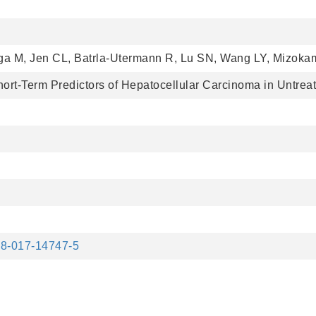
ga M, Jen CL, Batrla-Utermann R, Lu SN, Wang LY, Mizoka
rt-Term Predictors of Hepatocellular Carcinoma in Untreate
598-017-14747-5