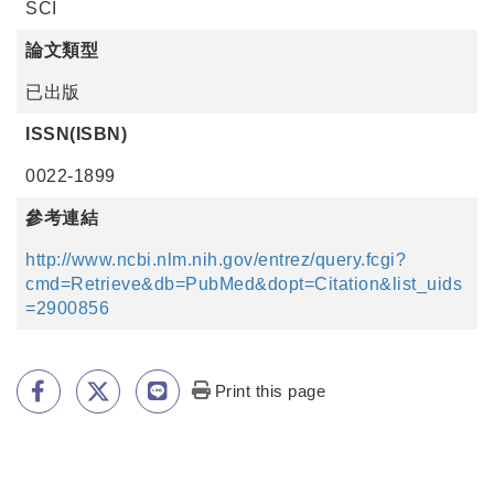
SCI
論文類型
已出版
ISSN(ISBN)
0022-1899
參考連結
http://www.ncbi.nlm.nih.gov/entrez/query.fcgi?
cmd=Retrieve&db=PubMed&dopt=Citation&list_uids
=2900856
Print this page