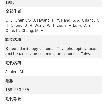
1988
全部作者
C. J. Chen*, S. J. Hwang, K. Y. Fang, S. A. Chang, Y.
H. Chang, S. R. Wang, W. T. Liu, Y. F. Liaw, C. Y.
Chai, R. Chang, M. Ho
論文名稱
Seroepidemiology of human T lymphotropic viruses
and hepatitis viruses among prostitutes in Taiwan
期刊名稱
J Infect Dis
卷數
158, 633-635
期刊等級