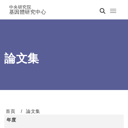
中央研究院
基因體研究中心
Toggle 
論文集
首頁
論文集
年度