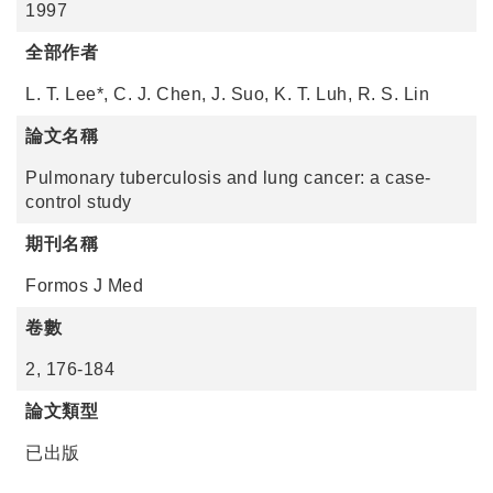
1997
全部作者
L. T. Lee*, C. J. Chen, J. Suo, K. T. Luh, R. S. Lin
論文名稱
Pulmonary tuberculosis and lung cancer: a case-
control study
期刊名稱
Formos J Med
卷數
2, 176-184
論文類型
已出版