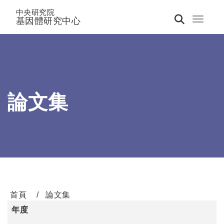
中央研究院
基因體研究中心
Toggle 
論文集
首頁
論文集
年度