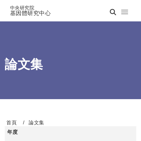
中央研究院
基因體研究中心
Toggle 
論文集
首頁
論文集
年度