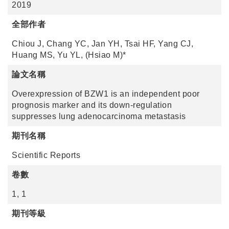
2019
全部作者
Chiou J, Chang YC, Jan YH, Tsai HF, Yang CJ,
Huang MS, Yu YL, (Hsiao M)*
論文名稱
Overexpression of BZW1 is an independent poor
prognosis marker and its down-regulation
suppresses lung adenocarcinoma metastasis
期刊名稱
Scientific Reports
卷數
1, 1
期刊等級