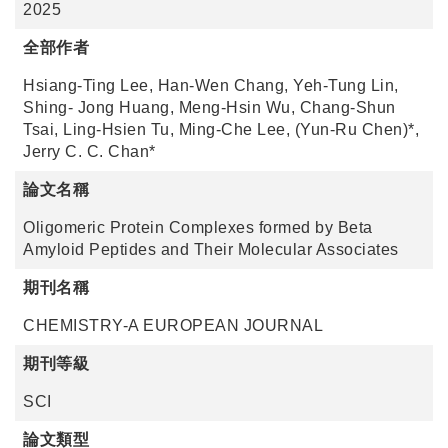
2025
全部作者
Hsiang-Ting Lee, Han-Wen Chang, Yeh-Tung Lin,
Shing- Jong Huang, Meng-Hsin Wu, Chang-Shun
Tsai, Ling-Hsien Tu, Ming-Che Lee, (Yun-Ru Chen)*,
Jerry C. C. Chan*
論文名稱
Oligomeric Protein Complexes formed by Beta
Amyloid Peptides and Their Molecular Associates
期刊名稱
CHEMISTRY-A EUROPEAN JOURNAL
期刊等級
SCI
論文類型