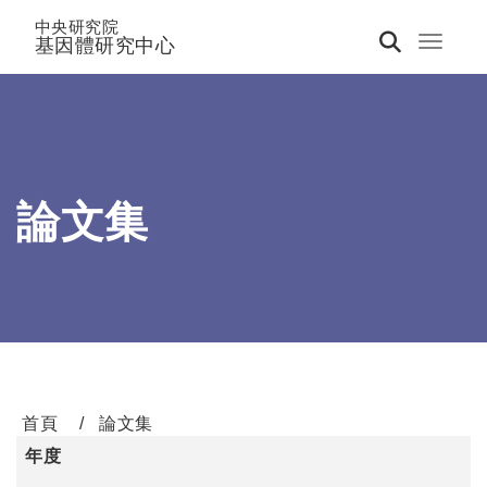
中央研究院
基因體研究中心
Toggle 
論文集
首頁
論文集
年度