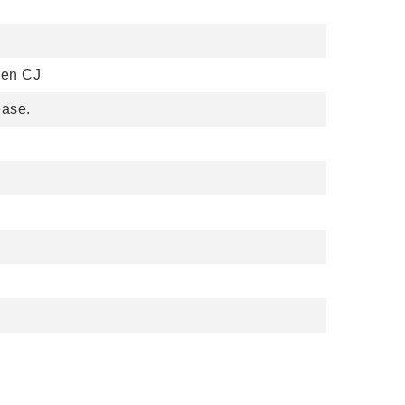
hen CJ
ease.