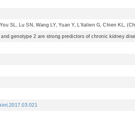
You SL, Lu SN, Wang LY, Yuan Y, L'Italien G, Chien KL, (C
d and genotype 2 are strong predictors of chronic kidney dis
.kint.2017.03.021